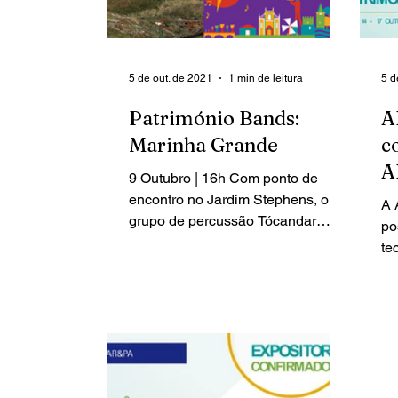
5 de out. de 2021
1 min de leitura
5 d
Património Bands:
A
Marinha Grande
c
A
9 Outubro | 16h Com ponto de
encontro no Jardim Stephens, o
A 
grupo de percussão Tócandar
po
promete uma tarde musical em
te
diálogo com o...
at
té