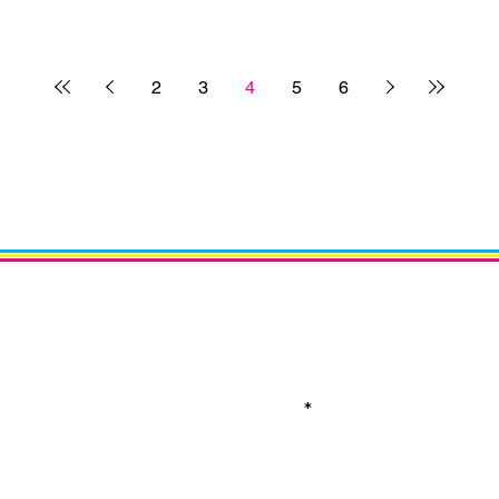
2
3
4
5
6
Receba notícias em di
Assine a nossa newsle
Email