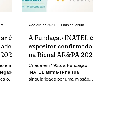
ura
4 de out. de 2021
1 min de leitura
ar é
A Fundação INATEL é
mado
expositor confirmado
 2021
na Bienal AR&PA 2021
rio em
Criada em 1935, a Fundação
 legado
INATEL afirma-se na sua
aca o
singularidade por uma missão,
tituído
visão e valores organizacionais
distintos, que pretendem...