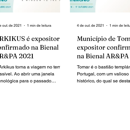
e out. de 2021
1 min de leitura
4 de out. de 2021
1 min de leit
RKIKUS é expositor
Município de Tom
onfirmado na Bienal
expositor confir
R&PA 2021
na Bienal AR&PA
Arkikus torna a viagem no tempo
Tomar é o bastião templá
ssível. Ao abrir uma janela
Portugal, com um valioso
cnológica para o passado
histórico, do qual se dest
ravés da utilização inovadora de
conjunto monumental cons
cnicas 3D...
pelo...