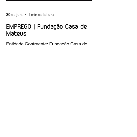
30 de jun.
1 min de leitura
EMPREGO | Fundação Casa de
Mateus
Entidade Contraente: Fundação Casa de
Mateus Carreira/Função: Diretor(a) de
Produção e Operações Culturais
Caracterização do posto de trabalho:
planear, coordenar e executar a
programação cultural e institucional da
Fundação, assegurando a gestão
operacional das equipas, recursos e
logística necessários à sua concretização.
Link da oferta:
https://www.linkedin.com/posts/funda%C3
%A7%C3%A3o-casa-de-mateus_diretora-
de-produ%C3%A7%C3%A3o-e-
opera%C3%A7%C3%B5es-culturais-