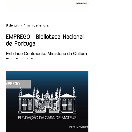
8 de jul.
1 min de leitura
EMPREGO | Biblioteca Nacional
de Portugal
Entidade Contraente: Ministério da Cultura
Funções públicas por tempo
indeterminado Carreira/Função: Técnico
Superior Caracterização do posto de
trabalho: execução de intervenções de
conservação e restauro; restauro de
encadernação antiga e/ou corrente;
realização de acondicionamentos para as
espécies bibliográficas intervencionadas;
execução dos programas de conservação
preventiva; produção de fichas de
tratamento e registo fotográfico das
intervenções; apoio a exposições i