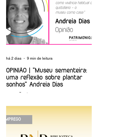
Fundação Casa de
Brotéria
Mateus
há 2 dias
9 min de leitura
OPINIÃO | "Museu sementeira:
uma reflexão sobre plantar
sonhos" Andreia Dias
OPINIÃO | "Museu sementeira: uma
reflexão sobre plantar sonhos" Andreia
Dias