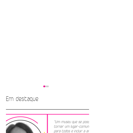
Em destaque
EMPREGO |
EMPREGO | Edito