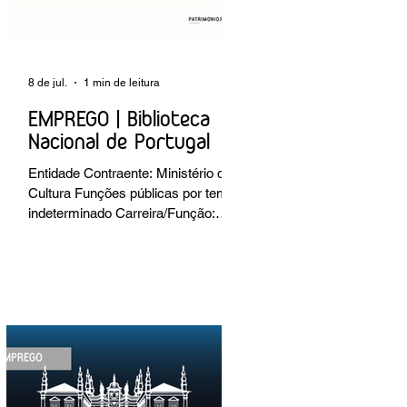
8 de jul.
1 min de leitura
EMPREGO | Biblioteca
Nacional de Portugal
Entidade Contraente: Ministério da
Cultura Funções públicas por tempo
indeterminado Carreira/Função:
Técnico Superior Caracterização do
posto de trabalho: execução de
intervenções de conservação e
restauro; restauro de encadernação
antiga e/ou corrente; realização de
acondicionamentos para as
espécies bibliográficas
intervencionadas; execução dos
programas de conservação