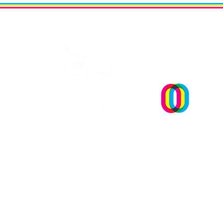
OPINIÃO | "Museu sementei
uma reflexão sobre plantar
Um projecto
sonhos" Andreia Dias