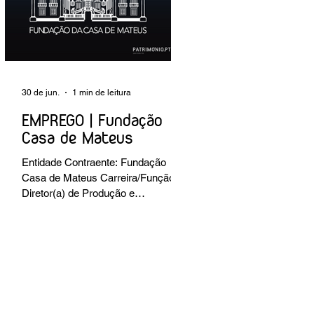
preventiva; produção de fichas de
tratamento e registo fotográfico das
intervenções; apoio a exposições i
30 de jun.
1 min de leitura
EMPREGO | Fundação
Casa de Mateus
Entidade Contraente: Fundação
Casa de Mateus Carreira/Função:
Diretor(a) de Produção e
Operações Culturais
Caracterização do posto de
trabalho: planear, coordenar e
executar a programação cultural e
institucional da Fundação,
assegurando a gestão operacional
das equipas, recursos e logística