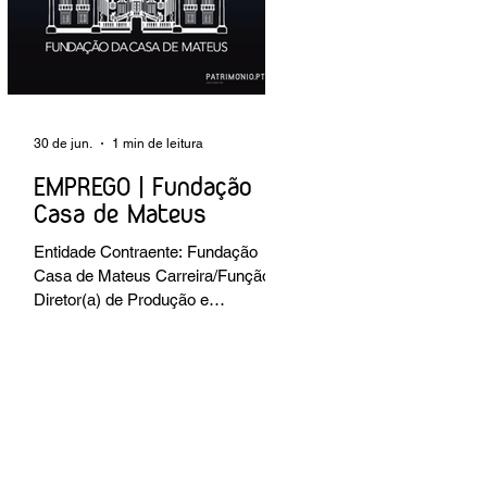
preventiva; produção de fichas de
tratamento e registo fotográfico das
intervenções; apoio a exposições i
30 de jun.
1 min de leitura
EMPREGO | Fundação
Casa de Mateus
Entidade Contraente: Fundação
Casa de Mateus Carreira/Função:
Diretor(a) de Produção e
Operações Culturais
Caracterização do posto de
trabalho: planear, coordenar e
executar a programação cultural e
institucional da Fundação,
assegurando a gestão operacional
das equipas, recursos e logística