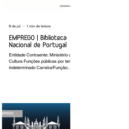
8 de jul.
1 min de leitura
EMPREGO | Biblioteca
Nacional de Portugal
Entidade Contraente: Ministério da
Cultura Funções públicas por tempo
indeterminado Carreira/Função:
Técnico Superior Caracterização do
posto de trabalho: execução de
intervenções de conservação e
restauro; restauro de encadernação
antiga e/ou corrente; realização de
acondicionamentos para as
espécies bibliográficas
intervencionadas; execução dos
programas de conservação