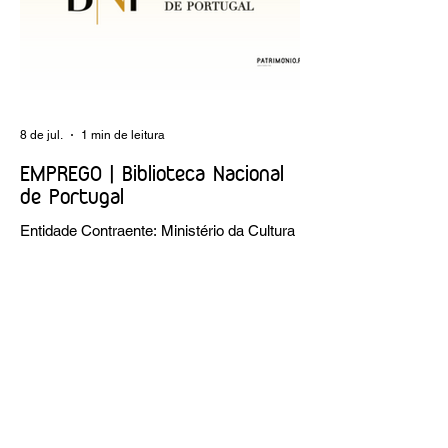
8 de jul.
1 min de leitura
EMPREGO | Biblioteca Nacional
de Portugal
Entidade Contraente: Ministério da Cultura
Funções públicas por tempo
indeterminado Carreira/Função: Técnico
Superior Caracterização do posto de
trabalho: execução de intervenções de
conservação e restauro; restauro de
encadernação antiga e/ou corrente;
realização de acondicionamentos para as
espécies bibliográficas intervencionadas;
execução dos programas de conservação