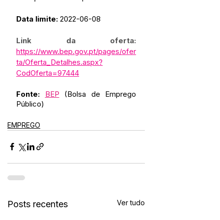
Data limite: 
2022-06-08
Link da oferta:
https://www.bep.gov.pt/pages/ofer
ta/Oferta_Detalhes.aspx?
CodOferta=97444
Fonte:
BEP
 (Bolsa de Emprego 
Público)
EMPREGO
Ver tudo
Posts recentes