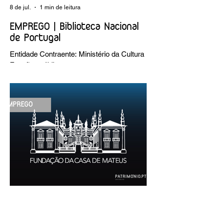
8 de jul.
1 min de leitura
EMPREGO | Biblioteca Nacional
de Portugal
Entidade Contraente: Ministério da Cultura
Funções públicas por tempo
indeterminado Carreira/Função: Técnico
Superior Caracterização do posto de
trabalho: execução de intervenções de
conservação e restauro; restauro de
encadernação antiga e/ou corrente;
realização de acondicionamentos para as
espécies bibliográficas intervencionadas;
execução dos programas de conservação
preventiva; produção de fichas de
tratamento e registo fotográfico das
intervenções; apoio a exposições i
30 de jun.
1 min de leitura