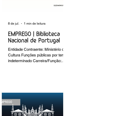
8 de jul.
1 min de leitura
EMPREGO | Biblioteca
Nacional de Portugal
Entidade Contraente: Ministério da
Cultura Funções públicas por tempo
indeterminado Carreira/Função:
Técnico Superior Caracterização do
posto de trabalho: execução de
intervenções de conservação e
restauro; restauro de encadernação
antiga e/ou corrente; realização de
acondicionamentos para as
espécies bibliográficas
intervencionadas; execução dos
programas de conservação