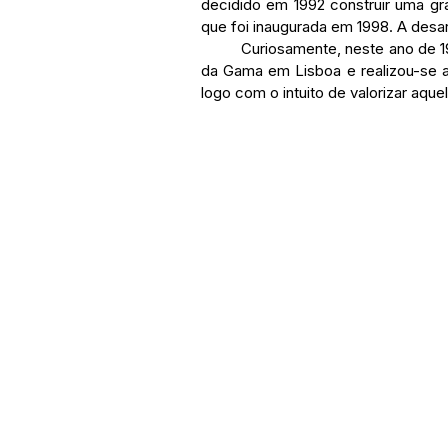
decidido em 1992 construir uma gr
que foi inaugurada em 1998. A desar
	Curiosamente, neste ano de 1998 deu-se a inauguração da desafiadora ponte Vasco 
da Gama em Lisboa e realizou-se a
logo com o intuito de valorizar aqu