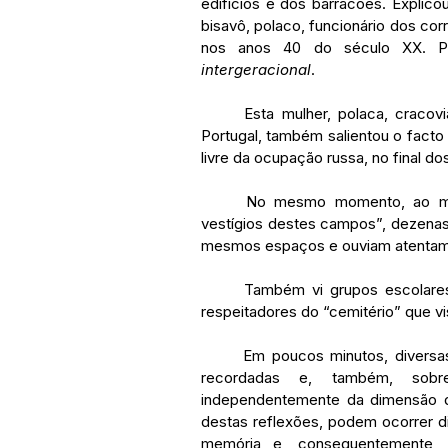
edifícios e dos barracões. Explicou
bisavô, polaco, funcionário dos cor
nos anos 40 do século XX. Pe
intergeracional
.
	Esta mulher, polaca, cracoviana, com 37 anos, que há alguns anos estudou em 
Portugal, também salientou o facto
livre da ocupação russa, no final d
	No mesmo momento, ao mesmo tempo que olhávamos os “incompreensíveis 
vestígios destes campos”, dezenas d
mesmos espaços e ouviam atentame
	Também vi grupos escolares de jovens polacos, silenciosos, até circunspectos, 
respeitadores do “cemitério” que v
	Em poucos minutos, diversas formas de refletir sobre as diferentes gerações ali 
recordadas e, também, so
independentemente da dimensão do
destas reflexões, podem ocorrer di
memória e, consequentemente,