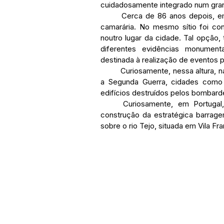
cuidadosamente integrado num gran
	Cerca de 86 anos depois, em 1951, o Palácio de Cristal foi demolido por decisão 
camarária. No mesmo sítio foi cons
noutro lugar da cidade. Tal opção,
diferentes evidências monumenta
destinada à realização de eventos p
	Curiosamente, nessa altura, na década de 50, poucos anos depois de ter terminado 
a Segunda Guerra, cidades como 
edifícios destruídos pelos bombar
	Curiosamente, em Portugal, nesse tempo, também estava a ser terminada a 
construção da estratégica barrag
sobre o rio Tejo, situada em Vila Fra