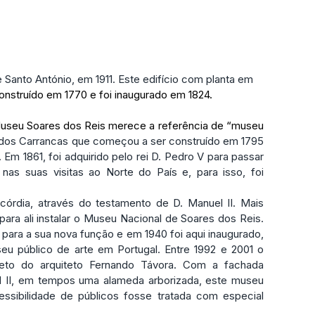
de Santo António, em 1911. Este edifício com planta em 
nstruído em 1770 e foi inaugurado em 1824.
 dos Carrancas que começou a ser construído em 1795 
. Em 1861, foi adquirido pelo rei D. Pedro V para passar 
l nas suas visitas ao Norte do País e, para isso, foi 
ara ali instalar o Museu Nacional de Soares dos Reis. 
para a sua nova função e em 1940 foi aqui inaugurado, 
u público de arte em Portugal. Entre 1992 e 2001 o 
jeto do arquiteto Fernando Távora. Com a fachada 
el II, em tempos uma alameda arborizada, este museu 
ssibilidade de públicos fosse tratada com especial 