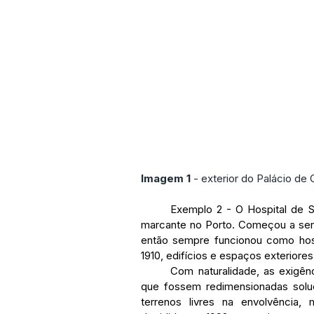
Imagem 1
 - exterior do Palácio de
	Exemplo 2 - O Hospital de Santo António é um edifício monumental, neoclássico, 
marcante no Porto. Começou a ser 
então sempre funcionou como hosp
1910, edifícios e espaços exterior
	Com naturalidade, as exigências de crescimento e de modernização obrigaram a 
que fossem redimensionadas soluç
terrenos livres na envolvência, m