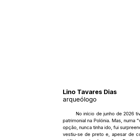
Lino Tavares Dias
arqueólogo
	No início de junho de 2026 tive a oportunidade de rever alguns sítios de referência 
patrimonial na Polónia. Mas, numa “
opção, nunca tinha ido, fui surpre
vestiu-se de preto e, apesar de c