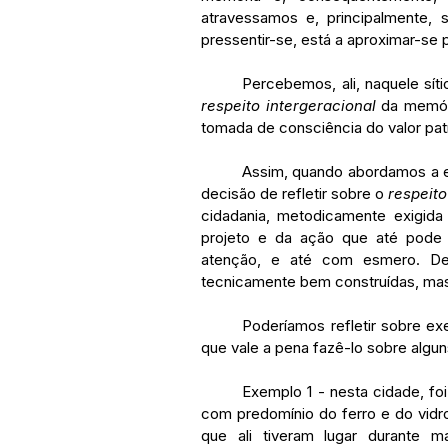
atravessamos e, principalmente, 
pressentir-se, está a aproximar-se 
respeito intergeracional 
da memór
tomada de consciência do valor patr
	Assim, quando abordamos a especificidade do património e da paisagem cultural, a 
decisão de refletir sobre o 
respeito
cidadania, metodicamente exigida
projeto e da ação que até pode s
atenção, e até com esmero. De
tecnicamente bem construídas, ma
	Poderíamos refletir sobre exemplos nos mais diversos pontos do globo, mas julgo 
que vale a pena fazê-lo sobre algu
	Exemplo 1 - nesta cidade, foi inaugurado, em 1865, o Palácio de Cristal, construído 
com predomínio do ferro e do vidro
que ali tiveram lugar durante m