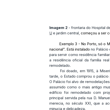
Imagem 2
 - frontaria do Hospital 
U
 e jardim central, 
começou a ser co
	Exemplo 3 - No Porto, só o Museu Soares dos Reis merece a referência de “museu 
nacional”. Está instalado 
no Palácio
para servir como residência familiar
a residência oficial da família rea
remodelado.
	Foi doado, em 1915, à Misericórdia, através do testamento de D. Manuel II. Mais 
tarde, o Estado comprou o palácio p
O Palácio foi alvo de remodelações 
assumido como o mais antigo muse
edifício foi remodelado com pro
principal servida pela rua D. Manu
merecia, no século XXI, que a ace
minucia e delicadeza.