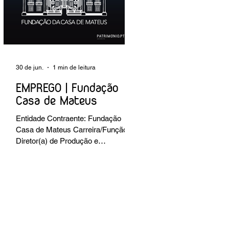
preventiva; produção de fichas de
tratamento e registo fotográfico das
intervenções; apoio a exposições i
30 de jun.
1 min de leitura
EMPREGO | Fundação
Casa de Mateus
Entidade Contraente: Fundação
Casa de Mateus Carreira/Função:
Diretor(a) de Produção e
Operações Culturais
Caracterização do posto de
trabalho: planear, coordenar e
executar a programação cultural e
institucional da Fundação,
assegurando a gestão operacional
das equipas, recursos e logística