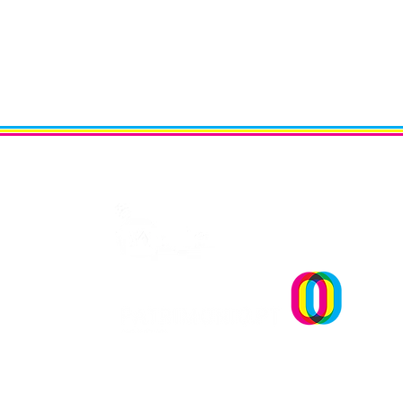
Um projecto
OPINIÃO | "Museu sementei
uma reflexão sobre plantar
sonhos" Andreia Dias