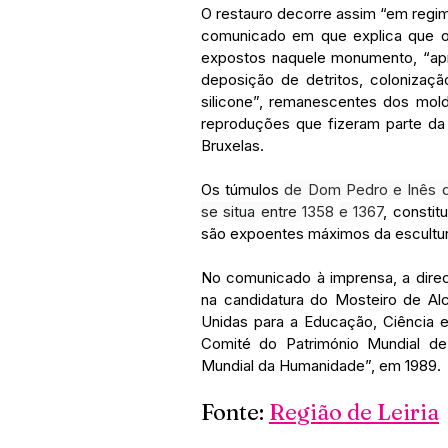
O restauro decorre assim “em regim
comunicado em que explica que os
expostos naquele monumento, “apr
deposição de detritos, colonizaçã
silicone”, remanescentes dos mold
reproduções que fizeram parte da 
Bruxelas.
Os túmulos 
de Dom Pedro e Inês 
se situa entre 
1358
e 
1367
, constit
são expoentes máximos da escultur
No comunicado à imprensa, a direc
na candidatura do Mosteiro de Al
Unidas para a Educação, Ciência e
Comité do Património Mundial de
Mundial da Humanidade”, em 1989.
Fonte: 
Região de Leiria