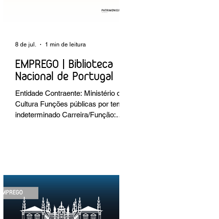
8 de jul.
1 min de leitura
EMPREGO | Biblioteca
Nacional de Portugal
Entidade Contraente: Ministério da
Cultura Funções públicas por tempo
indeterminado Carreira/Função:
Técnico Superior Caracterização do
posto de trabalho: execução de
intervenções de conservação e
restauro; restauro de encadernação
antiga e/ou corrente; realização de
acondicionamentos para as
espécies bibliográficas
intervencionadas; execução dos
programas de conservação