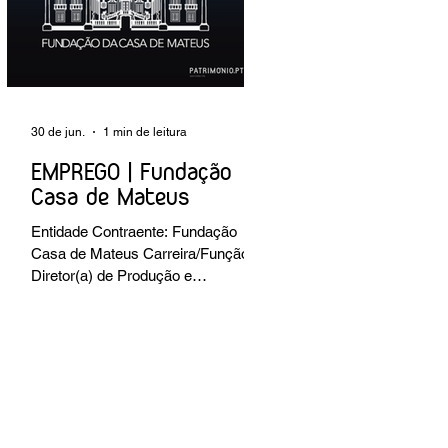
preventiva; produção de fichas de
tratamento e registo fotográfico das
intervenções; apoio a exposições i
30 de jun.
1 min de leitura
EMPREGO | Fundação
Casa de Mateus
Entidade Contraente: Fundação
Casa de Mateus Carreira/Função:
Diretor(a) de Produção e
Operações Culturais
Caracterização do posto de
trabalho: planear, coordenar e
executar a programação cultural e
institucional da Fundação,
assegurando a gestão operacional
das equipas, recursos e logística