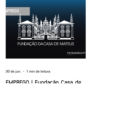
Superior Caracterização do posto de
trabalho: execução de intervenções de
conservação e restauro; restauro de
encadernação antiga e/ou corrente;
realização de acondicionamentos para as
espécies bibliográficas intervencionadas;
execução dos programas de conservação
preventiva; produção de fichas de
tratamento e registo fotográfico das
intervenções; apoio a exposições i
30 de jun.
1 min de leitura
EMPREGO | Fundação Casa de
Mateus
Entidade Contraente: Fundação Casa de
Mateus Carreira/Função: Diretor(a) de
Produção e Operações Culturais
Caracterização do posto de trabalho:
planear, coordenar e executar a