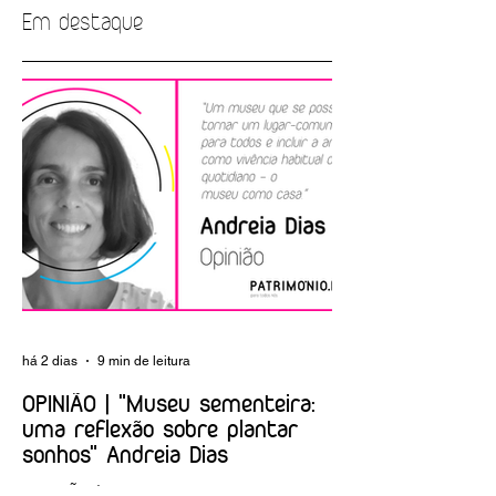
Em destaque
A Fundación Las
O CEARTE estará
Edades del Hombre
presente na AR&
estará presente na
2023!
AR&PA 2023!
há 2 dias
9 min de leitura
OPINIÃO | "Museu sementeira:
uma reflexão sobre plantar
sonhos" Andreia Dias
OPINIÃO | "Museu sementeira: uma