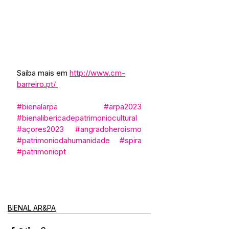
Saiba mais em 
http://www.cm-
barreiro.pt/ 
#bienalarpa
#arpa2023
#bienalibericadepatrimoniocultural
#açores2023
#angradoheroismo
#patrimoniodahumanidade
#spira
#patrimoniopt
BIENAL AR&PA