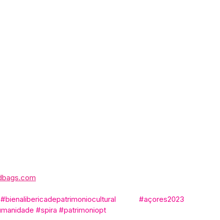
ndbags.com
#bienalibericadepatrimoniocultural
#açores2023
umanidade
#spira
#patrimoniopt