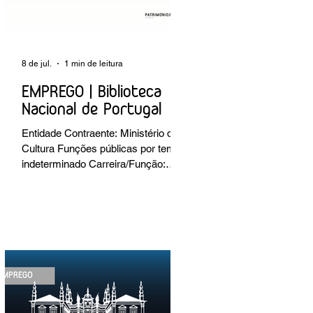
8 de jul.
1 min de leitura
EMPREGO | Biblioteca
Nacional de Portugal
Entidade Contraente: Ministério da
Cultura Funções públicas por tempo
indeterminado Carreira/Função:
Técnico Superior Caracterização do
posto de trabalho: execução de
intervenções de conservação e
restauro; restauro de encadernação
antiga e/ou corrente; realização de
acondicionamentos para as
espécies bibliográficas
intervencionadas; execução dos
programas de conservação