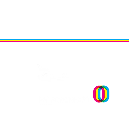
Um projecto
Leiria - Região de Maravilh
estará presente na AR&PA
2023!