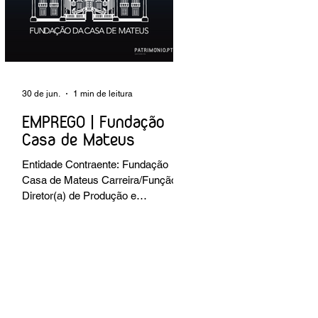
preventiva; produção de fichas de
tratamento e registo fotográfico das
intervenções; apoio a exposições i
30 de jun.
1 min de leitura
EMPREGO | Fundação
Casa de Mateus
Entidade Contraente: Fundação
Casa de Mateus Carreira/Função:
Diretor(a) de Produção e
Operações Culturais
Caracterização do posto de
trabalho: planear, coordenar e
executar a programação cultural e
institucional da Fundação,
assegurando a gestão operacional
das equipas, recursos e logística