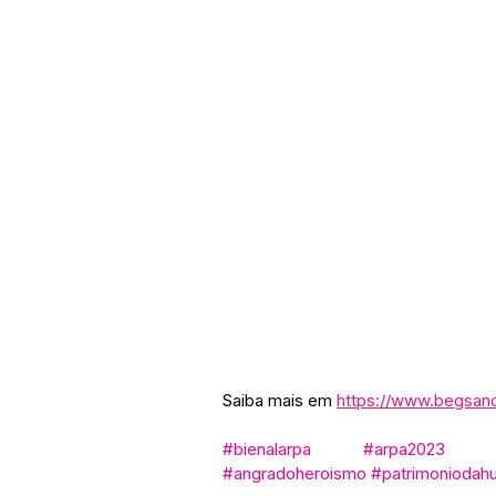
Saiba mais em 
https://www.begsa
#bienalarpa
#arpa2023
#angradoheroismo
#patrimoniodah