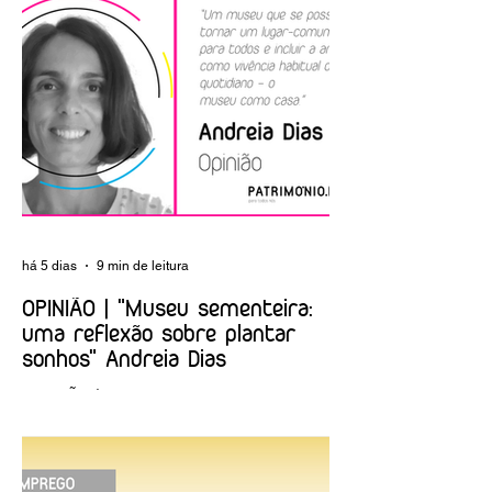
A Fundación Las
O CEARTE estará
Edades del Hombre
presente na AR&
estará presente na
2023!
AR&PA 2023!
há 5 dias
9 min de leitura
OPINIÃO | "Museu sementeira:
uma reflexão sobre plantar
sonhos" Andreia Dias
OPINIÃO | "Museu sementeira: uma
reflexão sobre plantar sonhos" Andreia
Dias