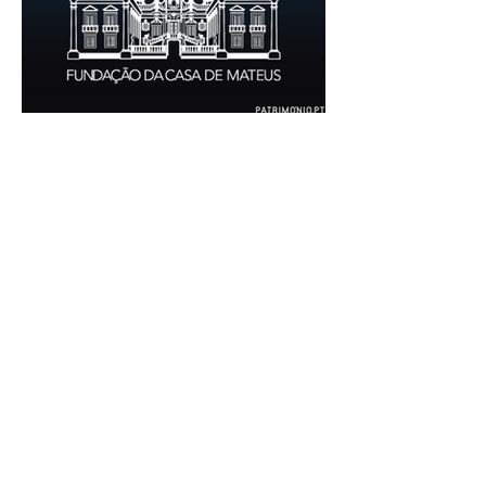
realização de acondicionamentos para as
espécies bibliográficas intervencionadas;
execução dos programas de conservação
preventiva; produção de fichas de
tratamento e registo fotográfico das
intervenções; apoio a exposições i
30 de jun.
1 min de leitura
EMPREGO | Fundação Casa de
Mateus
Entidade Contraente: Fundação Casa de
Mateus Carreira/Função: Diretor(a) de
Produção e Operações Culturais
Caracterização do posto de trabalho:
planear, coordenar e executar a
programação cultural e institucional da
Fundação, assegurando a gestão
operacional das equipas, recursos e
logística necessários à sua concretização.