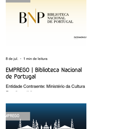
8 de jul.
1 min de leitura
EMPREGO | Biblioteca Nacional
de Portugal
Entidade Contraente: Ministério da Cultura
Funções públicas por tempo
indeterminado Carreira/Função: Técnico
Superior Caracterização do posto de
trabalho: execução de intervenções de
conservação e restauro; restauro de
encadernação antiga e/ou corrente;