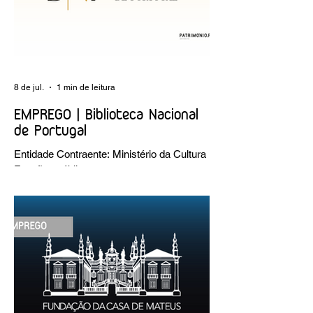
8 de jul.
1 min de leitura
EMPREGO | Biblioteca Nacional
de Portugal
Entidade Contraente: Ministério da Cultura
Funções públicas por tempo
indeterminado Carreira/Função: Técnico
Superior Caracterização do posto de
trabalho: execução de intervenções de
conservação e restauro; restauro de
encadernação antiga e/ou corrente;
realização de acondicionamentos para as
espécies bibliográficas intervencionadas;
execução dos programas de conservação
preventiva; produção de fichas de