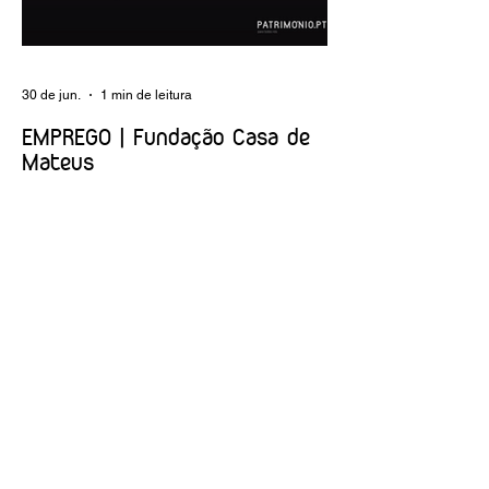
tratamento e registo fotográfico das
intervenções; apoio a exposições i
30 de jun.
1 min de leitura
EMPREGO | Fundação Casa de
Mateus
Entidade Contraente: Fundação Casa de
Mateus Carreira/Função: Diretor(a) de
Produção e Operações Culturais
Caracterização do posto de trabalho:
planear, coordenar e executar a
programação cultural e institucional da
Fundação, assegurando a gestão
operacional das equipas, recursos e
logística necessários à sua concretização.
Link da oferta:
https://www.linkedin.com/posts/funda%C3
%A7%C3%A3o-casa-de-mateus_diretora-
de-produ%C3%A7%C3%A3o-e-