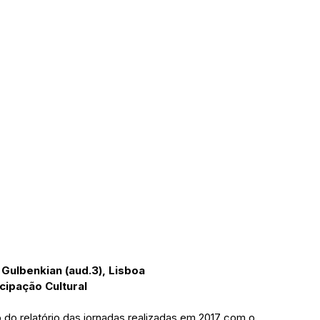
 Gulbenkian (aud.3), Lisboa
icipação Cultural
o relatório das jornadas realizadas em 2017 com o 