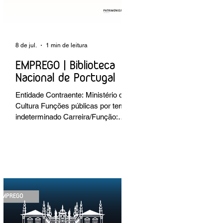
8 de jul.
1 min de leitura
EMPREGO | Biblioteca
Nacional de Portugal
Entidade Contraente: Ministério da
Cultura Funções públicas por tempo
indeterminado Carreira/Função:
Técnico Superior Caracterização do
posto de trabalho: execução de
intervenções de conservação e
restauro; restauro de encadernação
antiga e/ou corrente; realização de
acondicionamentos para as
espécies bibliográficas
intervencionadas; execução dos
programas de conservação