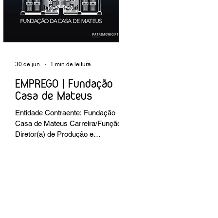
preventiva; produção de fichas de
tratamento e registo fotográfico das
intervenções; apoio a exposições i
30 de jun.
1 min de leitura
EMPREGO | Fundação
Casa de Mateus
Entidade Contraente: Fundação
Casa de Mateus Carreira/Função:
Diretor(a) de Produção e
Operações Culturais
Caracterização do posto de
trabalho: planear, coordenar e
executar a programação cultural e
institucional da Fundação,
assegurando a gestão operacional
das equipas, recursos e logística