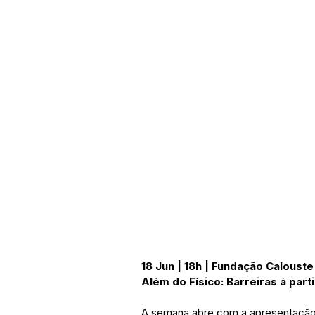
18 Jun | 18h | Fundação Calouste
Além do Físico: Barreiras à part
A semana abre com a apresentação d