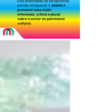
Esta diversidade de perspectivas
permite enriquecer o
debate e
promover uma visão
informada, crítica e plural
sobre o sector do património
cultural.