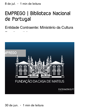
8 de jul.
1 min de leitura
EMPREGO | Biblioteca Nacional
de Portugal
Entidade Contraente: Ministério da Cultura
Funções públicas por tempo
indeterminado Carreira/Função: Técnico
Superior Caracterização do posto de
trabalho: execução de intervenções de
conservação e restauro; restauro de
encadernação antiga e/ou corrente;
realização de acondicionamentos para as
espécies bibliográficas intervencionadas;
execução dos programas de conservação
preventiva; produção de fichas de
tratamento e registo fotográfico das
intervenções; apoio a exposições i
30 de jun.
1 min de leitura