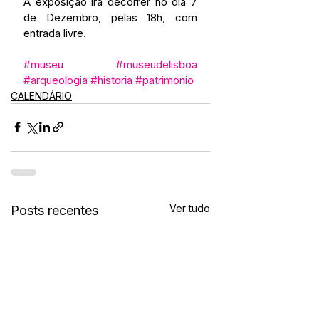
A exposição irá decorrer no dia 7 
de Dezembro, pelas 18h, com 
entrada livre.
#museu
#museudelisboa
#arqueologia
#historia
#patrimonio
CALENDÁRIO
Ver tudo
Posts recentes