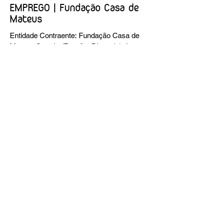
EMPREGO | Fundação Casa de
Mateus
Entidade Contraente: Fundação Casa de
Mateus Carreira/Função: Diretor(a) de
Produção e Operações Culturais
Caracterização do posto de trabalho:
planear, coordenar e executar a
programação cultural e institucional da
Fundação, assegurando a gestão
operacional das equipas, recursos e
logística necessários à sua concretização.
Link da oferta:
https://www.linkedin.com/posts/funda%C3
%A7%C3%A3o-casa-de-mateus_diretora-
de-produ%C3%A7%C3%A3o-e-
opera%C3%A7%C3%B5es-culturais-
activity-7