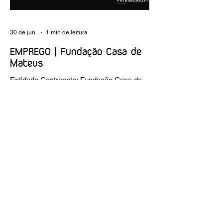
intervenções; apoio a exposições i
30 de jun.
1 min de leitura
EMPREGO | Fundação Casa de
Mateus
Entidade Contraente: Fundação Casa de
Mateus Carreira/Função: Diretor(a) de
Produção e Operações Culturais
Caracterização do posto de trabalho:
planear, coordenar e executar a
programação cultural e institucional da
Fundação, assegurando a gestão
operacional das equipas, recursos e
logística necessários à sua concretização.
Link da oferta:
https://www.linkedin.com/posts/funda%C3
%A7%C3%A3o-casa-de-mateus_diretora-
de-produ%C3%A7%C3%A3o-e-
opera%C3%A7%C3%B5es-culturais-