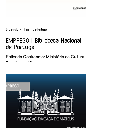
8 de jul.
1 min de leitura
EMPREGO | Biblioteca Nacional
de Portugal
Entidade Contraente: Ministério da Cultura
Funções públicas por tempo
indeterminado Carreira/Função: Técnico
Superior Caracterização do posto de
trabalho: execução de intervenções de
conservação e restauro; restauro de
encadernação antiga e/ou corrente;
realização de acondicionamentos para as
espécies bibliográficas intervencionadas;
execução dos programas de conservação
preventiva; produção de fichas de
tratamento e registo fotográfico das