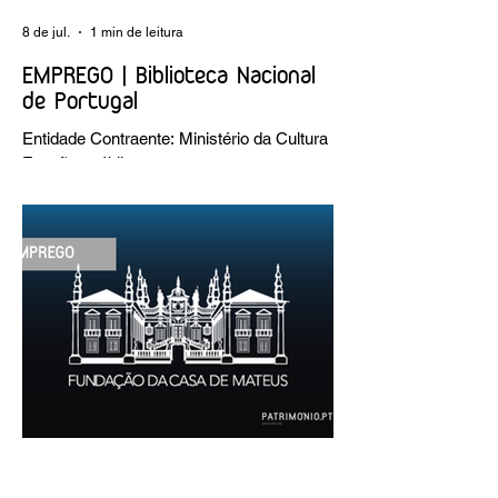
8 de jul.
1 min de leitura
EMPREGO | Biblioteca Nacional
de Portugal
Entidade Contraente: Ministério da Cultura
Funções públicas por tempo
indeterminado Carreira/Função: Técnico
Superior Caracterização do posto de
trabalho: execução de intervenções de
conservação e restauro; restauro de
encadernação antiga e/ou corrente;
realização de acondicionamentos para as
espécies bibliográficas intervencionadas;
execução dos programas de conservação
preventiva; produção de fichas de
tratamento e registo fotográfico das
intervenções; apoio a exposições i
30 de jun.
1 min de leitura