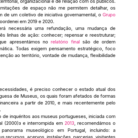
erritorial, organizacional e de relação com os públicos. 
imitações de espaço não me permitem detalhar, os 
 de um coletivo de iniciativa governamental, o 
Grupo 
coordenei em 2019 e 2020.
erá necessária uma refundação, uma mudança de 
 linhas de ação: conhecer; repensar e reestruturar; 
 que apresentámos no
 relatório final
 são de ordem 
ramática. Todas exigem pensamento estratégico, foco 
enção ao território, vontade de mudança, flexibilidade 
ecessidades, é preciso conhecer o estado atual dos 
guesa de Museus, os quais foram afetados de formas 
financeira a partir de 2010, e mais recentemente pelo 
 
o de inquéritos aos museus portugueses, iniciada com 
al (2000)
 e interrompida em 
2013
, recomendámos o 
3
panorama museológico em Portugal, incluindo: a 
 recursos, acervos, instalações, parcerias, visitantes 