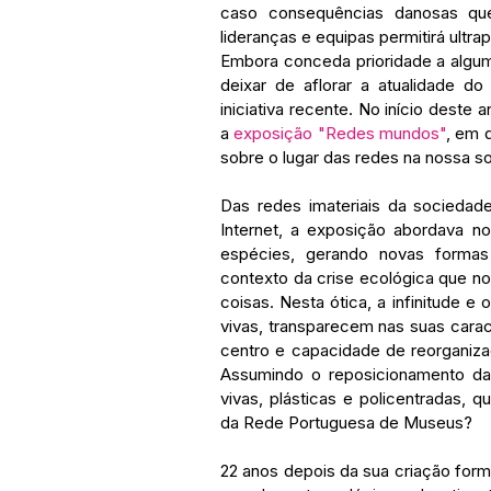
caso consequências danosas que
lideranças e equipas permitirá ultrap
Embora conceda prioridade a algum
deixar de aflorar a atualidade d
iniciativa recente. No início dest
a 
exposição "Redes mundos"
, em q
sobre o lugar das redes na nossa s
Das redes imateriais da sociedade 
Internet, a exposição abordava n
espécies, gerando novas forma
contexto da crise ecológica que no
coisas. Nesta ótica, a infinitude e 
vivas, transparecem nas suas caracte
centro e capacidade de reorganizaç
Assumindo o reposicionamento d
vivas, plásticas e policentradas, 
da Rede Portuguesa de Museus?
22 anos depois da sua criação for