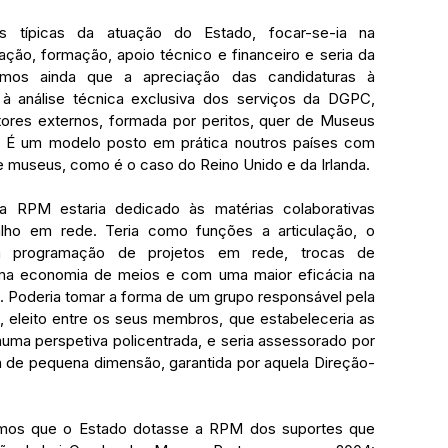
 típicas da atuação do Estado, focar-se-ia na 
ação, formação, apoio técnico e financeiro e seria da 
os ainda que a apreciação das candidaturas à 
 à análise técnica exclusiva dos serviços da DGPC, 
ores externos, formada por peritos, quer de Museus 
. É um modelo posto em prática noutros países com 
e museus, como é o caso do Reino Unido e da Irlanda.
a RPM estaria dedicado às matérias colaborativas 
lho em rede. Teria como funções a articulação, o 
 a programação de projetos em rede, trocas de 
ma economia de meios e com uma maior eficácia na 
. Poderia tomar a forma de um grupo responsável pela 
 eleito entre os seus membros, que estabeleceria as 
ma perspetiva policentrada, e seria assessorado por 
a de pequena dimensão, garantida por aquela Direção-
semos que o Estado dotasse a RPM dos suportes que 