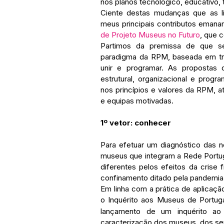
nos planos tecnológico, educativo, t
Ciente destas mudanças que as l
meus principais contributos emanam
de Projeto Museus no Futuro
, que 
Partimos da premissa de que s
paradigma da RPM, baseada em três
unir e programar. As propostas
estrutural, organizacional e prog
nos princípios e valores da RPM, at
e equipas motivadas.
1º vetor: conhecer
Para efetuar um diagnóstico das n
museus que integram a Rede Portu
diferentes pelos efeitos da crise 
confinamento ditado pela pandemia.
Em linha com a prática de aplicaçã
o Inquérito aos Museus de Portug
lançamento de um inquérito ao 
caracterização dos museus, dos seus