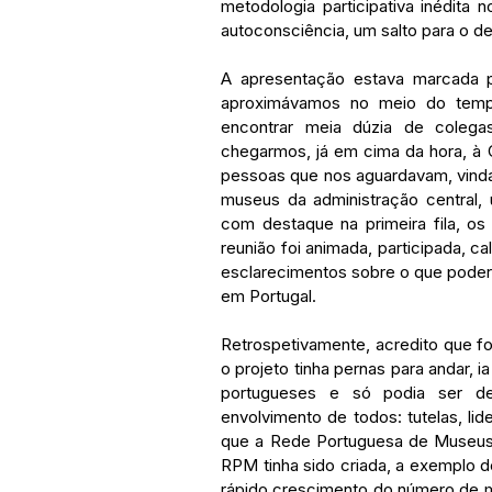
metodologia participativa inédita 
autoconsciência, um salto para o d
A apresentação estava marcada p
aproximávamos no meio do tempo
encontrar meia dúzia de colega
chegarmos, já em cima da hora, à
pessoas que nos aguardavam, vinda
museus da administração central, 
com destaque na primeira fila, o
reunião foi animada, participada, c
esclarecimentos sobre o que poderi
em Portugal. 
Retrospetivamente, acredito que fo
o projeto tinha pernas para andar, 
portugueses e só podia ser de
envolvimento de todos: tutelas, li
que a Rede Portuguesa de Museus sa
RPM tinha sido criada, a exemplo d
rápido crescimento do número de 