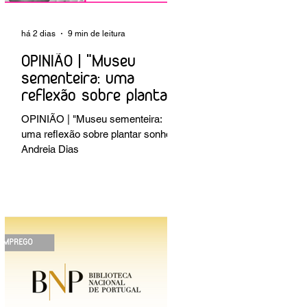
há 2 dias
9 min de leitura
OPINIÃO | "Museu
sementeira: uma
reflexão sobre plantar
sonhos" Andreia Dias
OPINIÃO | "Museu sementeira:
uma reflexão sobre plantar sonhos"
Andreia Dias