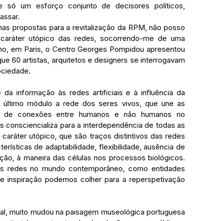
 só um esforço conjunto de decisores políticos, 
assar.
as propostas para a revitalização da RPM, não posso 
o caráter utópico das redes, socorrendo-me de uma 
e ano, em Paris, o Centro Georges Pompidou apresentou 
ue 60 artistas, arquitetos e designers se interrogavam 
ociedade. 
da informação às redes artificiais e à influência da 
o último módulo a rede dos seres vivos, que une as 
s de conexões entre humanos e não humanos no 
s consciencializa para a interdependência de todas as 
o caráter utópico, que são traços distintivos das redes 
rísticas de adaptabilidade, flexibilidade, ausência de 
ão, à maneira das células nos processos biológicos. 
as redes no mundo contemporâneo, como entidades 
que inspiração podemos colher para a reperspetivação 
mal, muito mudou na paisagem museológica portuguesa 