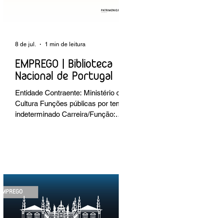
8 de jul.
1 min de leitura
EMPREGO | Biblioteca
Nacional de Portugal
Entidade Contraente: Ministério da
Cultura Funções públicas por tempo
indeterminado Carreira/Função:
Técnico Superior Caracterização do
posto de trabalho: execução de
intervenções de conservação e
restauro; restauro de encadernação
antiga e/ou corrente; realização de
acondicionamentos para as
espécies bibliográficas
intervencionadas; execução dos
programas de conservação