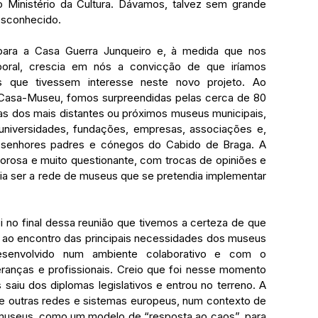
no Ministério da Cultura. Dávamos, talvez sem grande 
esconhecido. 
ara a Casa Guerra Junqueiro e, à medida que nos 
ral, crescia em nós a convicção de que iríamos 
s que tivessem interesse neste novo projeto. Ao 
 Casa-Museu, fomos surpreendidas pelas cerca de 80 
s dos mais distantes ou próximos museus municipais, 
universidades, fundações, empresas, associações e, 
s senhores padres e cónegos do Cabido de Braga. A 
alorosa e muito questionante, com trocas de opiniões e 
a ser a rede de museus que se pretendia implementar 
i no final dessa reunião que tivemos a certeza de que 
ia ao encontro das principais necessidades dos museus 
senvolvido num ambiente colaborativo e com o 
deranças e profissionais. Creio que foi nesse momento 
iu dos diplomas legislativos e entrou no terreno. A 
e outras redes e sistemas europeus, num contexto de 
museus, como um modelo de “resposta ao caos”, para 