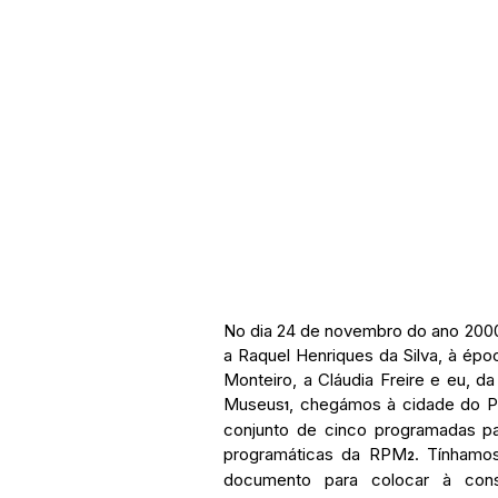
No dia 24 de novembro do ano 2000
a Raquel Henriques da Silva, à épo
Monteiro, a Cláudia Freire e eu, d
Museus
, chegámos à cidade do Por
1
conjunto de cinco programadas par
programáticas da RPM
. Tínhamo
2
documento para colocar à cons