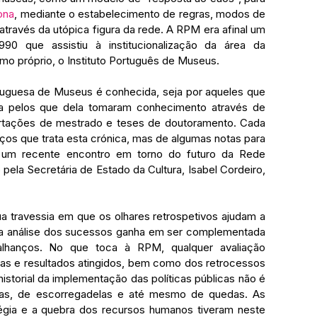
ona
, mediante o estabelecimento de regras, modos de 
através da utópica figura da rede. A RPM era afinal um 
90 que assistiu à institucionalização da área da 
mo próprio, o Instituto Português de Museus.
rtuguesa de Museus é conhecida, seja por aqueles que 
ja pelos que dela tomaram conhecimento através de 
sertações de mestrado e teses de doutoramento. Cada 
nços que trata esta crónica, mas de algumas notas para 
r um recente encontro em torno do futuro da Rede 
ela Secretária de Estado da Cultura, Isabel Cordeiro, 
ua travessia em que os olhares retrospetivos ajudam a 
e a análise dos sucessos ganha em ser complementada 
alhanços. No que toca à RPM, qualquer avaliação 
as e resultados atingidos, bem como dos retrocessos 
istorial da implementação das políticas públicas não é 
ras, de escorregadelas e até mesmo de quedas. As 
tégia e a quebra dos recursos humanos tiveram neste 