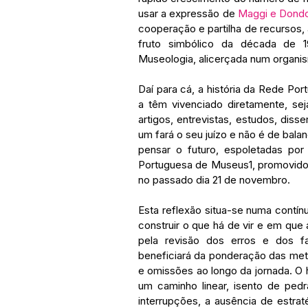
usar a expressão de 
Maggi e Dond
cooperação e partilha de recursos, 
fruto simbólico da década de 19
Museologia, alicerçada num organis
Daí para cá, a história da Rede Po
a têm vivenciado diretamente, se
artigos, entrevistas, estudos, dis
um fará o seu juízo e não é de bala
pensar o futuro, espoletadas po
Portuguesa de Museus1, promovido p
no passado dia 21 de novembro.
Esta reflexão situa-se numa contín
construir o que há de vir e em qu
pela revisão dos erros e dos f
beneficiará da ponderação das met
e omissões ao longo da jornada. O h
um caminho linear, isento de ped
interrupções, a ausência de estra