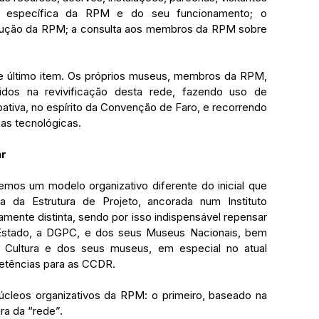
ção específica da RPM e do seu funcionamento; o 
lução da RPM; a consulta aos membros da RPM sobre 
e último item. Os próprios museus, membros da RPM, 
dos na revivificação desta rede, fazendo uso de 
tiva, no espírito da Convenção de Faro, e recorrendo 
as tecnológicas. 
ar
os um modelo organizativo diferente do inicial que 
 da Estrutura de Projeto, ancorada num Instituto 
amente distinta, sendo por isso indispensável repensar 
Estado, a DGPC, e dos seus Museus Nacionais, bem 
Cultura e dos seus museus, em especial no atual 
etências para as CCDR.
úcleos organizativos da RPM: o primeiro, baseado na 
ra da “rede”. 