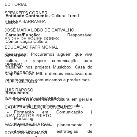
EDITORIAL
SPEAKER'S CORNER
Entidade Contraente:
 Cultural Trend 
HELENA BARRANHA
Lisbon
JOSÉ MARIA LOBO DE CARVALHO
Carreira/Função: 
Responsável 
ANDRÉ DE SOURE DORES
Comunicação Cultural
EDUCAÇÃO PATRIMONIAL
Descrição:
 Procuramos alguém que viva 
OLHARES
cultura e respire comunicação para 
OPINIÃO
trabalhar nos projetos Musicbox, Casa do 
ANA BARBOSA
Capitão, Povo, MIL e demais iniciativas que 
programamos, comunicamos e produzimos.
HERITAGE KIDS
LUÍS RAPOSO
Requisitos: 
ISABEL MARIA FERNANDES
Interesse pelo sector cultural em geral e 
obsessão por música em particular;
CATARINA VALENÇA GONÇALVES
Formação em Comunicação | 
JUAN CARLOS PRIETO
Marketing;
VASCO MOREIRA RATO
Experiência em planeamento e 
execução de estratégias de 
ROSÁRIO MACHADO