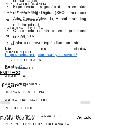
comunicação;
INÊS FIALHO BRANDÃO
Experiência em gestão de ferramentas 
CARLOS MARTINS
de Marketing Digital (SEO, Facebook 
Ads, Google Adwrods, E-mail marketing 
PATRÍCIA VALINHO
e Retargeting);
CATARINA OLIVEIRA
Gosto pela escrita e amor por bons 
VICTOR MESTRE
copies;
Falar e escrever inglês fluentemente.
IDEIAS
Link da oferta:
POR DENTRO
https://thelearningcommunity.com/work/
LUIZ OOSTERBEEK
Fonte:
CTL
APROXIMA-TE!
EMPREGO
MIGUEL LAGO
MARIANA RAMIREZ
BERNARDO VILHENA
MARIA JOÃO MACEDO
PEDRO REDOL
RUI GALOPIM DE CARVALHO
Ver tudo
Posts recentes
INÊS BETTENCOURT DA CÂMARA