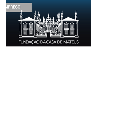
trabalho: execução de intervenções de
conservação e restauro; restauro de
encadernação antiga e/ou corrente;
realização de acondicionamentos para as
espécies bibliográficas intervencionadas;
execução dos programas de conservação
preventiva; produção de fichas de
tratamento e registo fotográfico das
intervenções; apoio a exposições i
30 de jun.
1 min de leitura
EMPREGO | Fundação Casa de
Mateus
Entidade Contraente: Fundação Casa de
Mateus Carreira/Função: Diretor(a) de
Produção e Operações Culturais
Caracterização do posto de trabalho:
planear, coordenar e executar a
programação cultural e institucional da