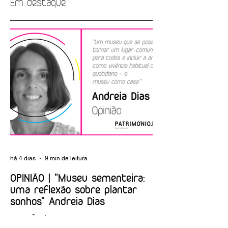
Em destaque
EMPREGO |
ARTIGO | A nova
Biblioteca Nacional
Albuquerque
de Portugal
Foundation
há 4 dias
9 min de leitura
OPINIÃO | "Museu sementeira:
uma reflexão sobre plantar
sonhos" Andreia Dias
OPINIÃO | "Museu sementeira: uma