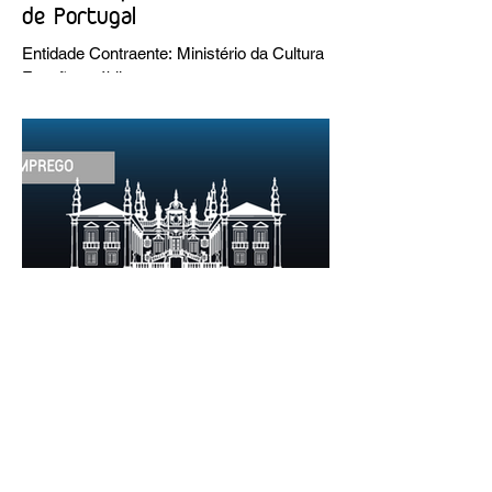
de Portugal
Entidade Contraente: Ministério da Cultura
Funções públicas por tempo
indeterminado Carreira/Função: Técnico
Superior Caracterização do posto de
trabalho: execução de intervenções de
conservação e restauro; restauro de
encadernação antiga e/ou corrente;
realização de acondicionamentos para as
espécies bibliográficas intervencionadas;
execução dos programas de conservação
preventiva; produção de fichas de
tratamento e registo fotográfico das
intervenções; apoio a exposições i
30 de jun.
1 min de leitura
EMPREGO | Fundação Casa de
Mateus