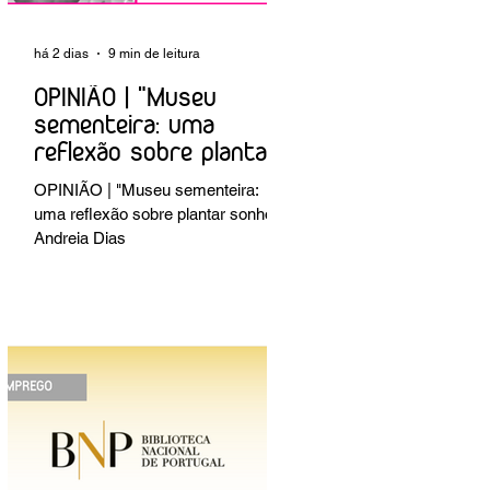
há 2 dias
9 min de leitura
OPINIÃO | "Museu
sementeira: uma
reflexão sobre plantar
sonhos" Andreia Dias
OPINIÃO | "Museu sementeira:
uma reflexão sobre plantar sonhos"
Andreia Dias