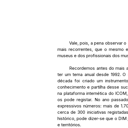
	Vale, pois, a pena observar o DIM em toda a extensão, para nele procurar os temas 
mais recorrentes, que o mesmo e 
museus e dos profissionais dos mu
	Recordemos antes do mais a história do DIM. Criado em 1977, apenas começou a 
ter um tema anual desde 1992. O 
década foi criado um instrument
conhecimento e partilha desse su
na plataforma internética do ICOM
os pode registar. No ano passado,
expressivos números: 
mais de 1.7
cerca de 300 iniciativas regista
histórico, pode dizer-se que o DIM
e territórios.