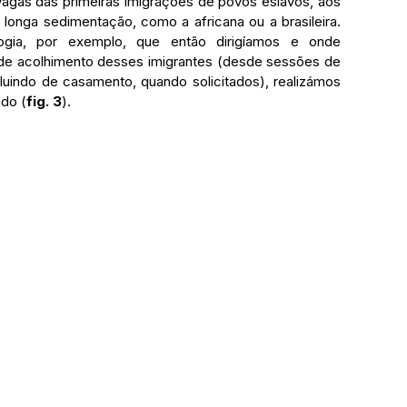
 vagas das primeiras imigrações de povos eslavos, aos 
onga sedimentação, como a africana ou a brasileira. 
gia, por exemplo, que então dirigíamos e onde 
de acolhimento desses imigrantes (desde sessões de 
cluindo de casamento, quando solicitados), realizámos 
ado (
fig. 3
).