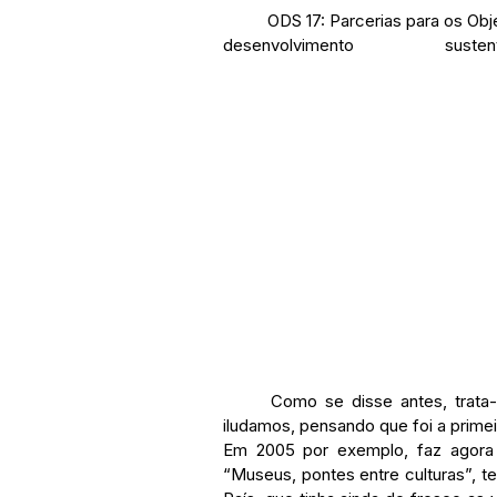
	ODS 17: Parcerias para os Objectivos – Revitalizar as parcerias globais para o 
desenvolvimento 	
	Como se disse antes, trata-se de um tema especialmente actual. Mas não nos 
iludamos, pensando que foi a primei
Em 2005 por exemplo, faz agora
“Museus, pontes entre culturas”, t