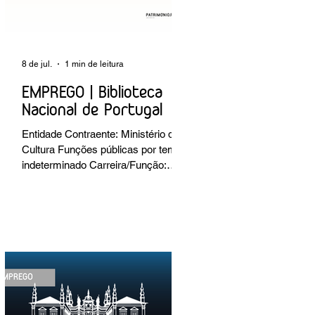
8 de jul.
1 min de leitura
EMPREGO | Biblioteca
Nacional de Portugal
Entidade Contraente: Ministério da
Cultura Funções públicas por tempo
indeterminado Carreira/Função:
Técnico Superior Caracterização do
posto de trabalho: execução de
intervenções de conservação e
restauro; restauro de encadernação
antiga e/ou corrente; realização de
acondicionamentos para as
espécies bibliográficas
intervencionadas; execução dos
programas de conservação