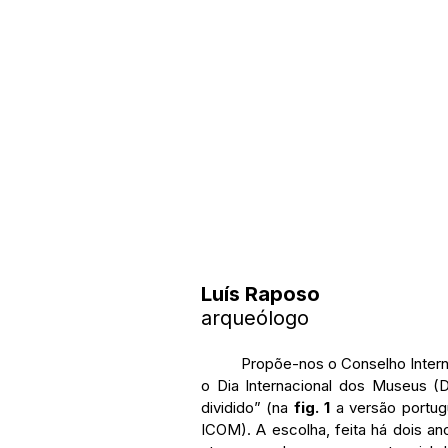
Luís Raposo
arqueólogo
	Propõe-nos o Conselho Internacional dos Museus (ICOM) que celebremos este ano 
o Dia Internacional dos Museus (
dividido” (na 
fig. 1 
a versão portug
ICOM). A escolha, feita há dois a