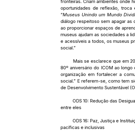
fronteiras. Criam ambientes onde h
oportunidades de reflexão, troca 
“
Museus Unindo um Mundo Divid
diálogo respeitoso sem apagar as d
ao proporcionar espaços de aprendi
museus ajudam as sociedades a lid
e acessíveis a todos, os museus pr
social.”
	Mais se esclarece que em 2026 “o tema irá também orientar as comemorações do 
80º aniversário do ICOM ao longo 
organização em fortalecer a comu
social.” E referem-se, como tem si
de Desenvolvimento Sustentável (
	ODS 10: Redução das Desigualdades – Reduzir a desigualdade dentro dos países e 
entre eles
	ODS 16: Paz, Justiça e Instituições Eficazes – Promover sociedades justas, 
pacíficas e inclusivas