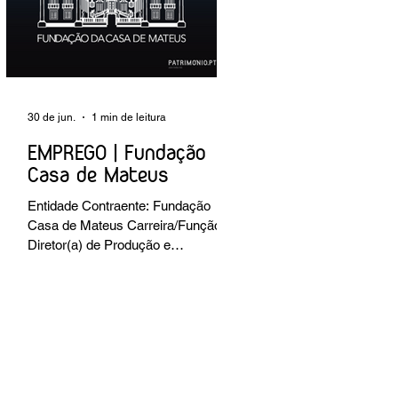
preventiva; produção de fichas de
tratamento e registo fotográfico das
intervenções; apoio a exposições i
30 de jun.
1 min de leitura
EMPREGO | Fundação
Casa de Mateus
Entidade Contraente: Fundação
Casa de Mateus Carreira/Função:
Diretor(a) de Produção e
Operações Culturais
Caracterização do posto de
trabalho: planear, coordenar e
executar a programação cultural e
institucional da Fundação,
assegurando a gestão operacional
das equipas, recursos e logística