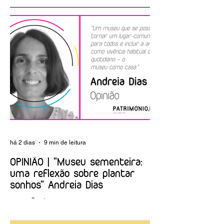
Apresentação do
Museu de Lamego
livro «A construção
celebra Dia
do Algarve»
Internacional dos
Museus e Noite
Europeia dos
Museus
há 2 dias
9 min de leitura
OPINIÃO | "Museu sementeira:
uma reflexão sobre plantar
sonhos" Andreia Dias
OPINIÃO | "Museu sementeira: uma
reflexão sobre plantar sonhos" Andreia
Dias