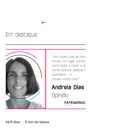
Em destaque
EMPREGO |
EMPREGO | Edito
Fundação Casa de
Brotéria
Mateus
há 6 dias
9 min de leitura