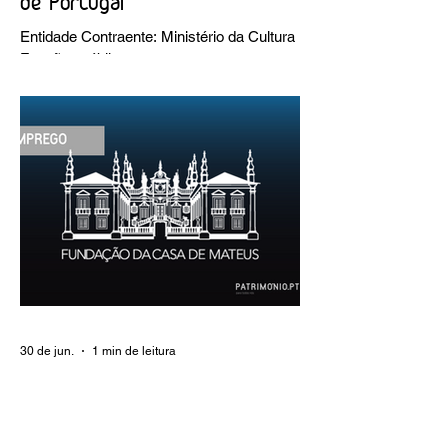
de Portugal
Entidade Contraente: Ministério da Cultura
Funções públicas por tempo
indeterminado Carreira/Função: Técnico
Superior Caracterização do posto de
trabalho: execução de intervenções de
conservação e restauro; restauro de
encadernação antiga e/ou corrente;
realização de acondicionamentos para as
espécies bibliográficas intervencionadas;
execução dos programas de conservação
preventiva; produção de fichas de
tratamento e registo fotográfico das
intervenções; apoio a exposições i
30 de jun.
1 min de leitura
EMPREGO | Fundação Casa de
Mateus
Entidade Contraente: Fundação Casa de