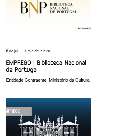
8 de jul.
1 min de leitura
EMPREGO | Biblioteca Nacional
de Portugal
Entidade Contraente: Ministério da Cultura
Funções públicas por tempo
indeterminado Carreira/Função: Técnico
Superior Caracterização do posto de
trabalho: execução de intervenções de
conservação e restauro; restauro de
encadernação antiga e/ou corrente;
realização de acondicionamentos para as
espécies bibliográficas intervencionadas;