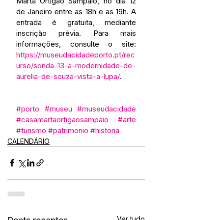
Marta Ortigão Sampaio, no dia 12 
de Janeiro entre as 18h e as 19h. A 
entrada é gratuita, mediante 
inscrição prévia. Para mais 
informações, consulte o site: 
https://museudacidadeporto.pt/rec
urso/sonda-13-a-modernidade-de-
aurelia-de-souza-vista-a-lupa/
. 
#porto
#museu
#museudacidade
#casamartaortigaosampaio
#arte
#turismo
#patrimonio
#historia
CALENDÁRIO
Ver tudo