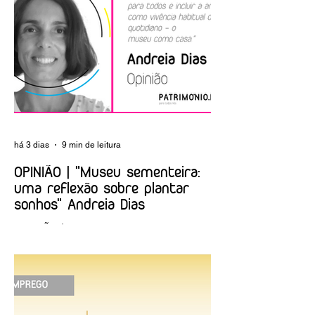
livro «A construção
celebra Dia
do Algarve»
Internacional dos
Museus e Noite
Europeia dos
Museus
há 3 dias
9 min de leitura
OPINIÃO | "Museu sementeira:
uma reflexão sobre plantar
sonhos" Andreia Dias
OPINIÃO | "Museu sementeira: uma
reflexão sobre plantar sonhos" Andreia
Dias