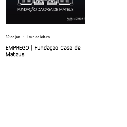
execução dos programas de conservação
preventiva; produção de fichas de
tratamento e registo fotográfico das
intervenções; apoio a exposições i
30 de jun.
1 min de leitura
EMPREGO | Fundação Casa de
Mateus
Entidade Contraente: Fundação Casa de
Mateus Carreira/Função: Diretor(a) de
Produção e Operações Culturais
Caracterização do posto de trabalho:
planear, coordenar e executar a
programação cultural e institucional da
Fundação, assegurando a gestão
operacional das equipas, recursos e
logística necessários à sua concretização.
Link da oferta:
https://www.linkedin.com/posts/funda%C3