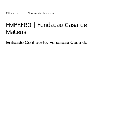
30 de jun.
1 min de leitura
EMPREGO | Fundação Casa de
Mateus
Entidade Contraente: Fundação Casa de
Mateus Carreira/Função: Diretor(a) de
Produção e Operações Culturais
Caracterização do posto de trabalho:
planear, coordenar e executar a
programação cultural e institucional da
Fundação, assegurando a gestão
operacional das equipas, recursos e
logística necessários à sua concretização.
Link da oferta:
https://www.linkedin.com/posts/funda%C3
%A7%C3%A3o-casa-de-mateus_diretora-
de-produ%C3%A7%C3%A3o-e-
opera%C3%A7%C3%B5es-culturais-
activity-7