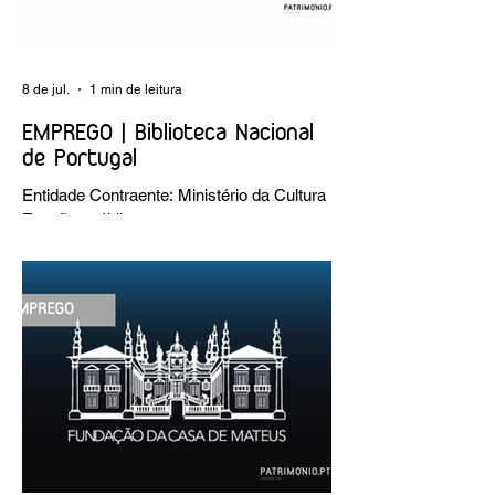
8 de jul.
1 min de leitura
EMPREGO | Biblioteca Nacional
de Portugal
Entidade Contraente: Ministério da Cultura
Funções públicas por tempo
indeterminado Carreira/Função: Técnico
Superior Caracterização do posto de
trabalho: execução de intervenções de
conservação e restauro; restauro de
encadernação antiga e/ou corrente;
realização de acondicionamentos para as
espécies bibliográficas intervencionadas;
execução dos programas de conservação
preventiva; produção de fichas de
tratamento e registo fotográfico das
intervenções; apoio a exposições i