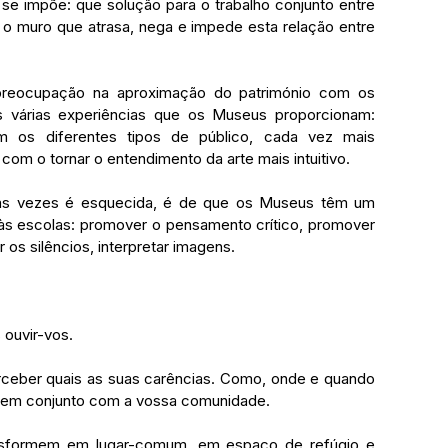
 se impõe: que solução para o trabalho conjunto entre 
 muro que atrasa, nega e impede esta relação entre 
preocupação na aproximação do património com os 
às várias experiências que os Museus proporcionam: 
os diferentes tipos de público, cada vez mais 
om o tornar o entendimento da arte mais intuitivo. 
das vezes é esquecida, é de que os Museus têm um 
s escolas: promover o pensamento crítico, promover 
os silêncios, interpretar imagens. 
ouvir-vos. 
ceber quais as suas carências. Como, onde e quando 
 em conjunto com a vossa comunidade. 
nsformem em lugar-comum, em espaço de refúgio e 