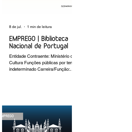
8 de jul.
1 min de leitura
EMPREGO | Biblioteca
Nacional de Portugal
Entidade Contraente: Ministério da
Cultura Funções públicas por tempo
indeterminado Carreira/Função:
Técnico Superior Caracterização do
posto de trabalho: execução de
intervenções de conservação e
restauro; restauro de encadernação
antiga e/ou corrente; realização de
acondicionamentos para as
espécies bibliográficas
intervencionadas; execução dos
programas de conservação