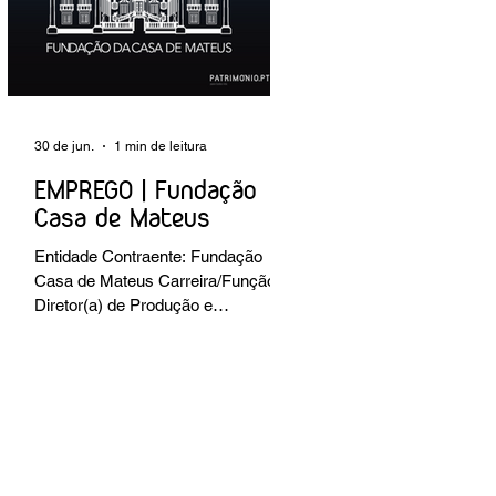
preventiva; produção de fichas de
tratamento e registo fotográfico das
intervenções; apoio a exposições i
30 de jun.
1 min de leitura
EMPREGO | Fundação
Casa de Mateus
Entidade Contraente: Fundação
Casa de Mateus Carreira/Função:
Diretor(a) de Produção e
Operações Culturais
Caracterização do posto de
trabalho: planear, coordenar e
executar a programação cultural e
institucional da Fundação,
assegurando a gestão operacional
das equipas, recursos e logística