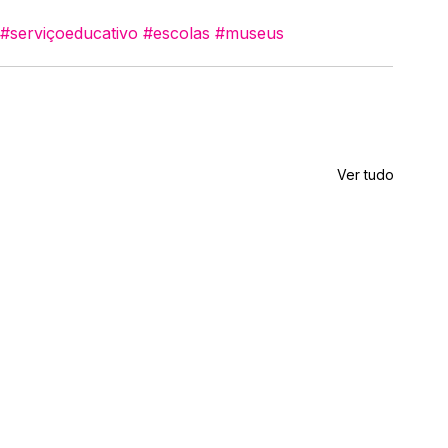
#serviçoeducativo
#escolas
#museus
Ver tudo