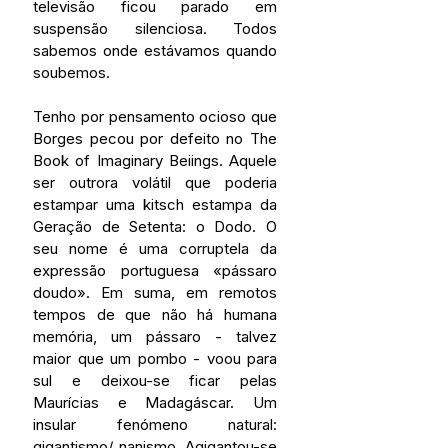
televisão ficou parado em 
suspensão silenciosa. Todos 
sabemos onde estávamos quando 
soubemos.
Tenho por pensamento ocioso que 
Borges pecou por defeito no The 
Book of Imaginary Beiings. Aquele 
ser outrora volátil que poderia 
estampar uma kitsch estampa da 
Geração de Setenta: o Dodo. O 
seu nome é uma corruptela da 
expressão portuguesa «pássaro 
doudo». Em suma, em remotos 
tempos de que não há humana 
memória, um pássaro - talvez 
maior que um pombo - voou para 
sul e deixou-se ficar pelas 
Maurícias e Madagáscar. Um 
insular fenómeno natural: 
gigantismo/ nanismo. Agigantou-se 