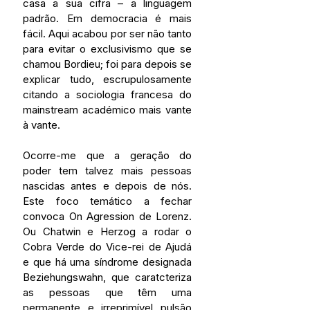
casa a sua cifra – a linguagem 
padrão. Em democracia é mais 
fácil. Aqui acabou por ser não tanto 
para evitar o exclusivismo que se 
chamou Bordieu; foi para depois se 
explicar tudo, escrupulosamente 
citando a sociologia francesa do 
mainstream académico mais vante 
à vante.
Ocorre-me que a geração do 
poder tem talvez mais pessoas 
nascidas antes e depois de nós. 
Este foco temático a fechar 
convoca On Agression de Lorenz. 
Ou Chatwin e Herzog a rodar o 
Cobra Verde do Vice-rei de Ajudá 
e que há uma síndrome designada 
Beziehungswahn, que caratcteriza 
as pessoas que têm uma 
permanente e irreprimível pulsão 