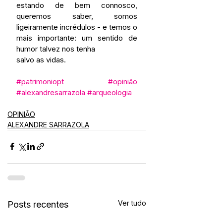
estando de bem connosco, 
queremos saber, somos 
ligeiramente incrédulos - e temos o 
mais importante: um sentido de 
humor talvez nos tenha
salvo as vidas.
#patrimoniopt
#opinião
#alexandresarrazola
#arqueologia
OPINIÃO
ALEXANDRE SARRAZOLA
Ver tudo
Posts recentes