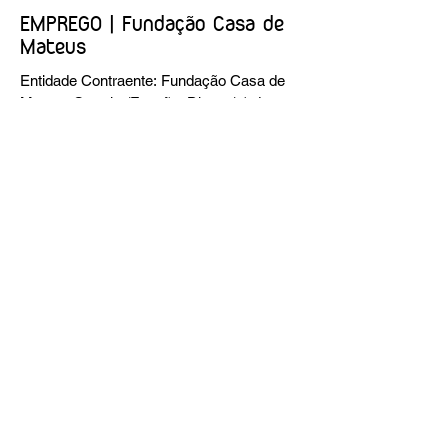
EMPREGO | Fundação Casa de
Mateus
Entidade Contraente: Fundação Casa de
Mateus Carreira/Função: Diretor(a) de
Produção e Operações Culturais
Caracterização do posto de trabalho:
planear, coordenar e executar a
programação cultural e institucional da
Fundação, assegurando a gestão
operacional das equipas, recursos e
logística necessários à sua concretização.
Link da oferta:
https://www.linkedin.com/posts/funda%C3
%A7%C3%A3o-casa-de-mateus_diretora-
de-produ%C3%A7%C3%A3o-e-
opera%C3%A7%C3%B5es-culturais-
activity-7