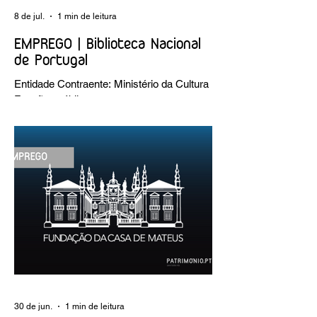
8 de jul.
1 min de leitura
EMPREGO | Biblioteca Nacional
de Portugal
Entidade Contraente: Ministério da Cultura
Funções públicas por tempo
indeterminado Carreira/Função: Técnico
Superior Caracterização do posto de
trabalho: execução de intervenções de
conservação e restauro; restauro de
encadernação antiga e/ou corrente;
realização de acondicionamentos para as
espécies bibliográficas intervencionadas;
execução dos programas de conservação
preventiva; produção de fichas de
tratamento e registo fotográfico das
intervenções; apoio a exposições i
30 de jun.
1 min de leitura