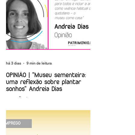
EMPREGO |
ARTIGO | A nova
Biblioteca Nacional
Albuquerque
de Portugal
Foundation
há 3 dias
9 min de leitura
OPINIÃO | "Museu sementeira:
uma reflexão sobre plantar
sonhos" Andreia Dias
OPINIÃO | "Museu sementeira: uma
reflexão sobre plantar sonhos" Andreia
Dias