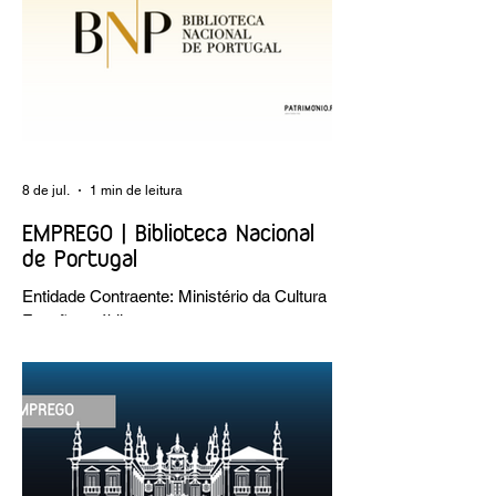
8 de jul.
1 min de leitura
EMPREGO | Biblioteca Nacional
de Portugal
Entidade Contraente: Ministério da Cultura
Funções públicas por tempo
indeterminado Carreira/Função: Técnico
Superior Caracterização do posto de
trabalho: execução de intervenções de
conservação e restauro; restauro de
encadernação antiga e/ou corrente;
realização de acondicionamentos para as
espécies bibliográficas intervencionadas;