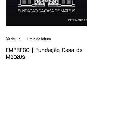
execução dos programas de conservação
preventiva; produção de fichas de
tratamento e registo fotográfico das
intervenções; apoio a exposições i
30 de jun.
1 min de leitura
EMPREGO | Fundação Casa de
Mateus
Entidade Contraente: Fundação Casa de
Mateus Carreira/Função: Diretor(a) de
Produção e Operações Culturais
Caracterização do posto de trabalho:
planear, coordenar e executar a
programação cultural e institucional da
Fundação, assegurando a gestão
operacional das equipas, recursos e
logística necessários à sua concretização.
Link da oferta: