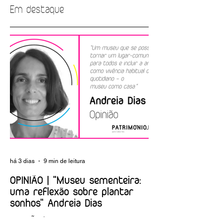
Em destaque
OPINIÃO | "O Dia
OPINIÃO | "
Internacional dos
(des)RESPEITO
Museus, em temp
INTERGERACIONAL"
de aquinhoamento
Lino Tavares Dias
Luís Raposo
há 3 dias
9 min de leitura
OPINIÃO | "Museu sementeira:
uma reflexão sobre plantar
sonhos" Andreia Dias
OPINIÃO | "Museu sementeira: uma