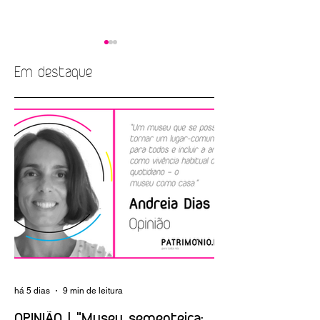
Em destaque
EMPREGO |
ARTIGO | A nova
Biblioteca Nacional
Albuquerque
de Portugal
Foundation
há 5 dias
9 min de leitura
OPINIÃO | "Museu sementeira: