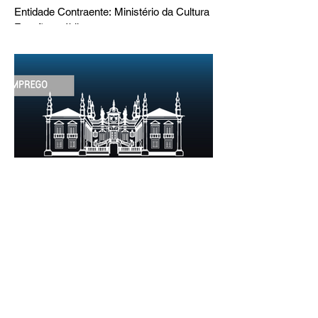
Entidade Contraente: Ministério da Cultura
Funções públicas por tempo
indeterminado Carreira/Função: Técnico
Superior Caracterização do posto de
trabalho: execução de intervenções de
conservação e restauro; restauro de
encadernação antiga e/ou corrente;
realização de acondicionamentos para as
espécies bibliográficas intervencionadas;
execução dos programas de conservação
preventiva; produção de fichas de
tratamento e registo fotográfico das
intervenções; apoio a exposições i
30 de jun.
1 min de leitura
EMPREGO | Fundação Casa de
Mateus
Entidade Contraente: Fundação Casa de