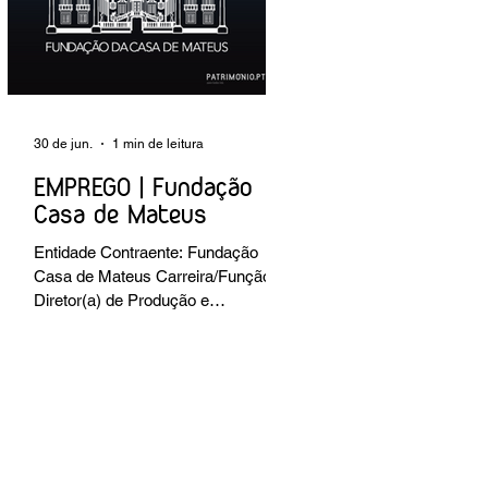
preventiva; produção de fichas de
tratamento e registo fotográfico das
intervenções; apoio a exposições i
30 de jun.
1 min de leitura
EMPREGO | Fundação
Casa de Mateus
Entidade Contraente: Fundação
Casa de Mateus Carreira/Função:
Diretor(a) de Produção e
Operações Culturais
Caracterização do posto de
trabalho: planear, coordenar e
executar a programação cultural e
institucional da Fundação,
assegurando a gestão operacional
das equipas, recursos e logística