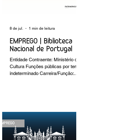
8 de jul.
1 min de leitura
EMPREGO | Biblioteca
Nacional de Portugal
Entidade Contraente: Ministério da
Cultura Funções públicas por tempo
indeterminado Carreira/Função:
Técnico Superior Caracterização do
posto de trabalho: execução de
intervenções de conservação e
restauro; restauro de encadernação
antiga e/ou corrente; realização de
acondicionamentos para as
espécies bibliográficas
intervencionadas; execução dos
programas de conservação