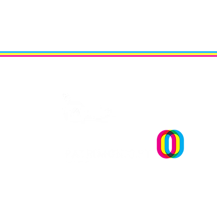
Um projecto
OPINIÃO | "Museu sementei
uma reflexão sobre plantar
sonhos" Andreia Dias