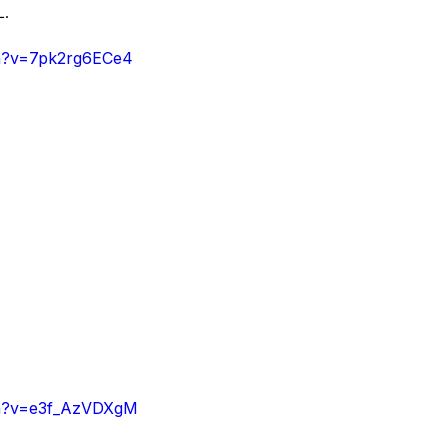
L.
ch?v=7pk2rg6ECe4
ch?v=e3f_AzVDXgM