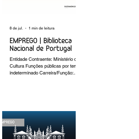
8 de jul.
1 min de leitura
EMPREGO | Biblioteca
Nacional de Portugal
Entidade Contraente: Ministério da
Cultura Funções públicas por tempo
indeterminado Carreira/Função:
Técnico Superior Caracterização do
posto de trabalho: execução de
intervenções de conservação e
restauro; restauro de encadernação
antiga e/ou corrente; realização de
acondicionamentos para as
espécies bibliográficas
intervencionadas; execução dos
programas de conservação