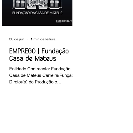
preventiva; produção de fichas de
tratamento e registo fotográfico das
intervenções; apoio a exposições i
30 de jun.
1 min de leitura
EMPREGO | Fundação
Casa de Mateus
Entidade Contraente: Fundação
Casa de Mateus Carreira/Função:
Diretor(a) de Produção e
Operações Culturais
Caracterização do posto de
trabalho: planear, coordenar e
executar a programação cultural e
institucional da Fundação,
assegurando a gestão operacional
das equipas, recursos e logística