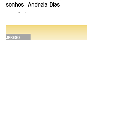
sonhos" Andreia Dias
OPINIÃO | "Museu sementeira: uma
reflexão sobre plantar sonhos" Andreia
Dias
8 de jul.
1 min de leitura
EMPREGO | Biblioteca Nacional
de Portugal
Entidade Contraente: Ministério da Cultura