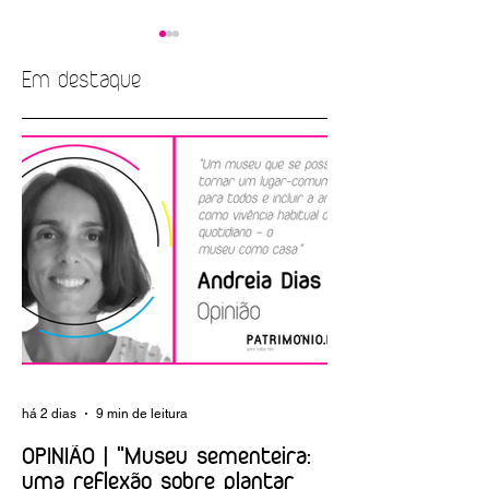
Em destaque
Labirinto dos
Castelo de São
Criptogramas no
Jorge dinamiza
Museu das
oficina para os
Comunicações
mais jovens sobre
argamassas
há 2 dias
9 min de leitura
OPINIÃO | "Museu sementeira:
uma reflexão sobre plantar