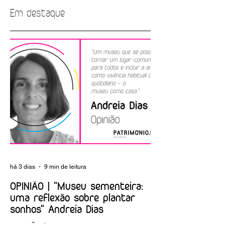
Em destaque
Labirinto dos
Castelo de São
Criptogramas no
Jorge dinamiza
Museu das
oficina para os
Comunicações
mais jovens sobre
argamassas
há 3 dias
9 min de leitura
OPINIÃO | "Museu sementeira:
uma reflexão sobre plantar
sonhos" Andreia Dias