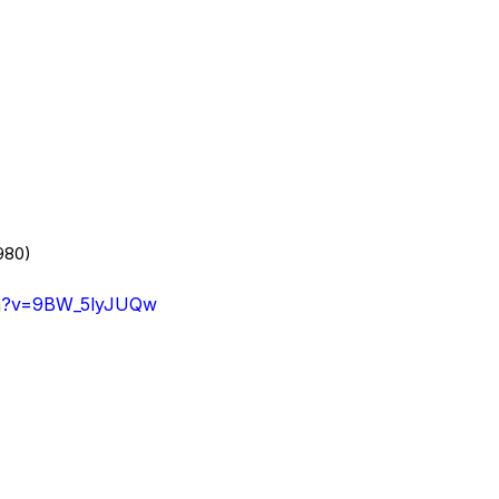
980)
ch?v=9BW_5lyJUQw