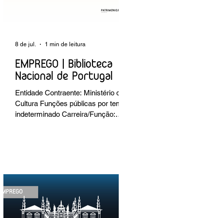
8 de jul.
1 min de leitura
EMPREGO | Biblioteca
Nacional de Portugal
Entidade Contraente: Ministério da
Cultura Funções públicas por tempo
indeterminado Carreira/Função:
Técnico Superior Caracterização do
posto de trabalho: execução de
intervenções de conservação e
restauro; restauro de encadernação
antiga e/ou corrente; realização de
acondicionamentos para as
espécies bibliográficas
intervencionadas; execução dos
programas de conservação