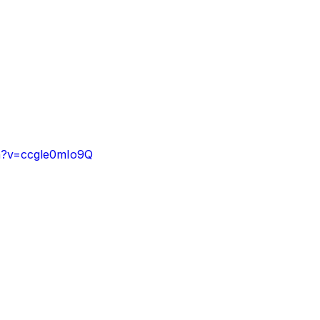
h?v=ccgle0mIo9Q