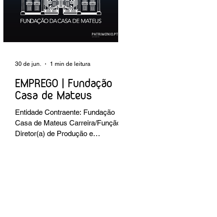
preventiva; produção de fichas de
tratamento e registo fotográfico das
intervenções; apoio a exposições i
30 de jun.
1 min de leitura
EMPREGO | Fundação
Casa de Mateus
Entidade Contraente: Fundação
Casa de Mateus Carreira/Função:
Diretor(a) de Produção e
Operações Culturais
Caracterização do posto de
trabalho: planear, coordenar e
executar a programação cultural e
institucional da Fundação,
assegurando a gestão operacional
das equipas, recursos e logística