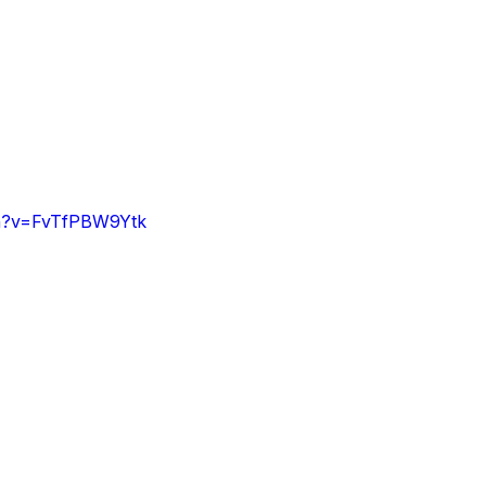
ch?v=FvTfPBW9Ytk